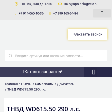
Перейти
Пн-Вск, 8:30 до 17:30
sale@upsidelogistic.ru
к
+7 914-060-10-36
+7 999 165-64-84
содержимому
Заказать звонок
Search
...
Каталог запчастей
Фронтальны
Главная /
HOWO
/
Самосвалы
/
Двигатель
/ ТНВД WD615.50 290 л.с.
ТНВД WD615.50 290 л.с.