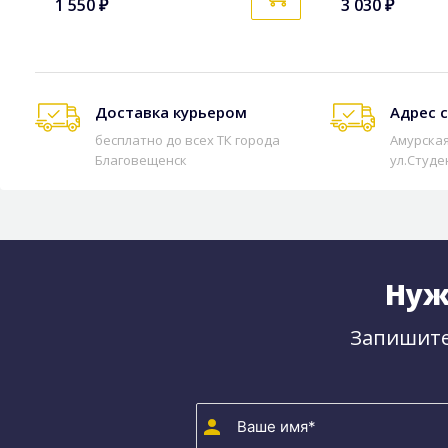
1 550 ₽
3 030 ₽
Доставка курьером
Адрес 
бесплатно до всех ТК города
Амурская
Благовещенск
ул.Студе
Нуж
Запишите