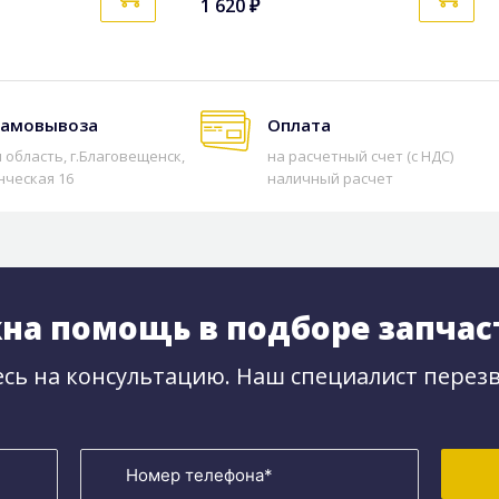
1 620 ₽
самовывоза
Оплата
 область, г.Благовещенск,
на расчетный счет (с НДС)
нческая 16
наличный расчет
на помощь в подборе запчас
сь на консультацию. Наш специалист перезв