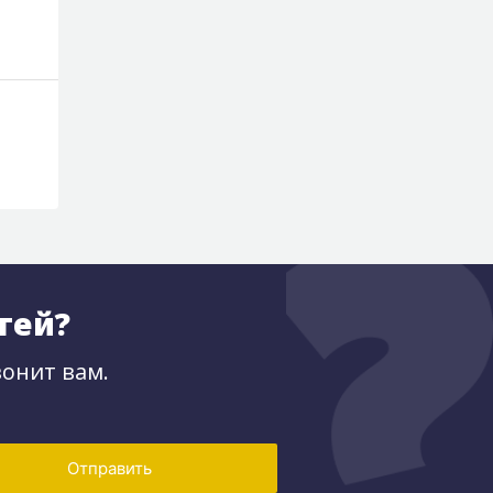
8 590 ₽
15 909 ₽
тей?
онит вам.
Отправить