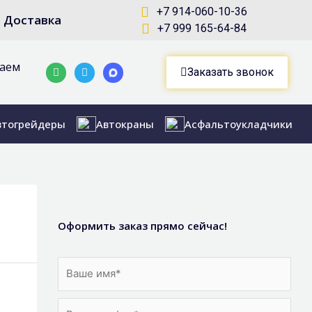
+7 914-060-10-36
Доставка
+7 999 165-64-84
маем
Whatsapp
Telegram-
Заказать звонок
plane
втогрейдеры
Автокраны
Асфальтоукладчики
Оформить заказ прямо сейчас!