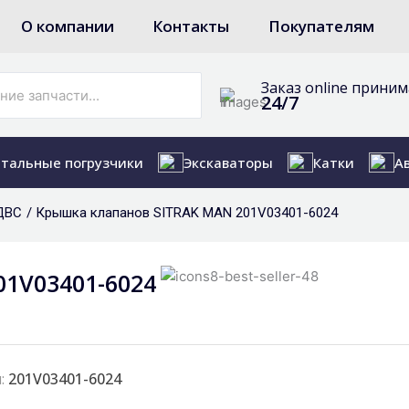
О компании
Контакты
Покупателям
Заказ online прини
24/7
тальные погрузчики
Экскаваторы
Катки
А
ДВС
/ Крышка клапанов SITRAK MAN 201V03401-6024
1V03401-6024
:
201V03401-6024