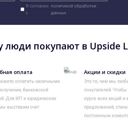
Я согласен
политикой обработки
с
данных
 люди покупают в Upside Lo
бная оплата
Акции и скидки
ожете оплатить наличными
Это то, чем мы люб
получении, банковской
покупателей. Чтобы
ой. Для ИП и юридических
курсе всех акций и
мы выставим счет
предложений, стань
постоянным клиент