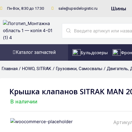
Перейти
Шины
Пн-Вск, 8:30 до 17:30
sale@upsidelogistic.ru
к
содержимому
Search
...
Каталог запчастей
Бульдозеры
Фрон
Главная /
HOWO
,
SITRAK
/
Грузовики
,
Самосвалы
/
Двигатель
,
Крышка клапанов SITRAK MAN 20
В наличии
Артикул