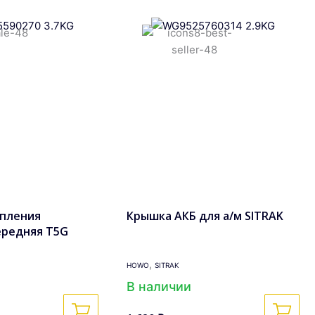
епления
Крышка АКБ для а/м SITRAK
ередняя T5G
,
HOWO
SITRAK
В наличии