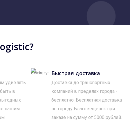
gistic?
Быстрая доставка
им удивлять
Доставка до транспортных
 быть в
компаний в пределах города -
 выгодных
бесплатно. Бесплатная доставка
те нашим
по городу Благовещенск при
ом
заказе на сумму от 5000 рублей.