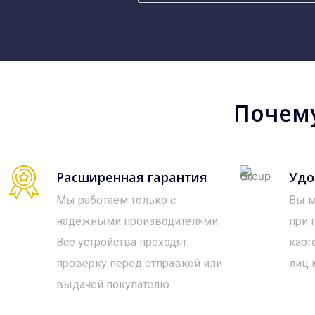
Почему
Расширенная гарантия
Удо
Мы работаем только с
Вы м
надёжными производителями.
при 
Все устройства проходят
карт
проверку перед отправкой или
лиц 
выдачей покупателю