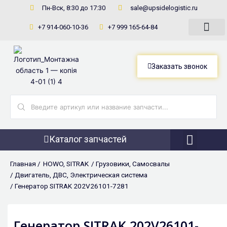
Перейти
Пн-Вск, 8:30 до 17:30
sale@upsidelogistic.ru
к
+7 914-060-10-36
+7 999 165-64-84
содержимому
Заказать звонок
Search
...
Каталог запчастей
Фронтальны
Главная /
HOWO
,
SITRAK
/
Грузовики
,
Самосвалы
/
Двигатель
,
ДВС
,
Электрическая система
/ Генератор SITRAK 202V26101-7281
Генератор SITRAK 202V26101-