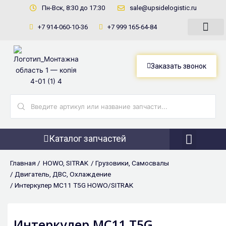
Перейти
Пн-Вск, 8:30 до 17:30
sale@upsidelogistic.ru
к
+7 914-060-10-36
+7 999 165-64-84
содержимому
Заказать звонок
Search
...
Каталог запчастей
Фронтальны
Главная /
HOWO
,
SITRAK
/
Грузовики
,
Самосвалы
/
Двигатель
,
ДВС
,
Охлаждение
/ Интеркулер МС11 T5G HOWO/SITRAK
Интеркулер МС11 T5G