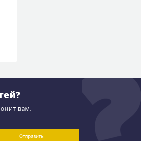
тей?
онит вам.
Отправить