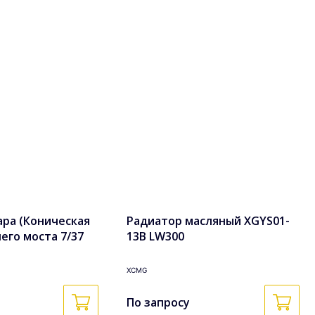
ара (Коническая
Радиатор масляный XGYS01-
его моста 7/37
13B LW300
хвостовика 280
компл)
XCMG
По запросу