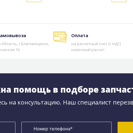
самовывоза
Оплата
 область, г.Благовещенск,
на расчетный счет (с НДС)
нческая 16
наличный расчет
на помощь в подборе запчас
сь на консультацию. Наш специалист перезв