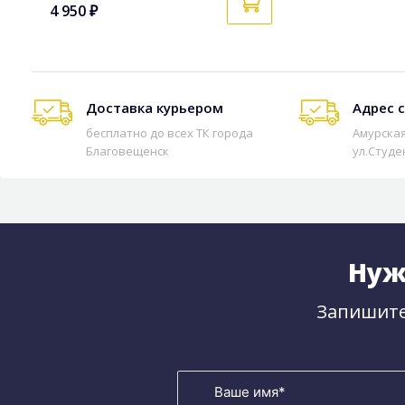
4 950 ₽
Доставка курьером
Адрес 
бесплатно до всех ТК города
Амурская
Благовещенск
ул.Студе
Нуж
Запишите