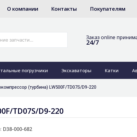
О компании
Контакты
Покупателям
Заказ online приним
24/7
тальные погрузчики
Экскаваторы
Катки
А
окомпрессор (турбина) LW500F/TD07S/D9-220
0F/TD07S/D9-220
:
D38-000-682