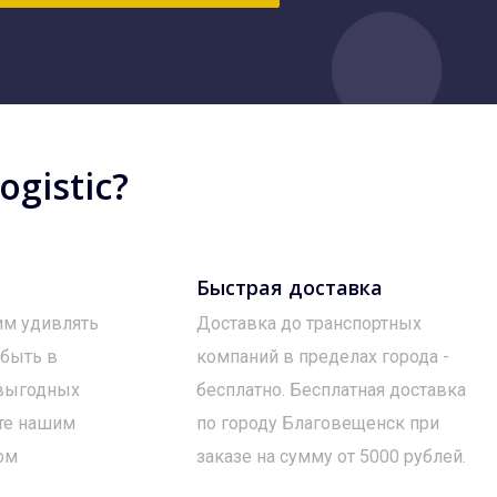
gistic?
Быстрая доставка
им удивлять
Доставка до транспортных
 быть в
компаний в пределах города -
 выгодных
бесплатно. Бесплатная доставка
те нашим
по городу Благовещенск при
ом
заказе на сумму от 5000 рублей.