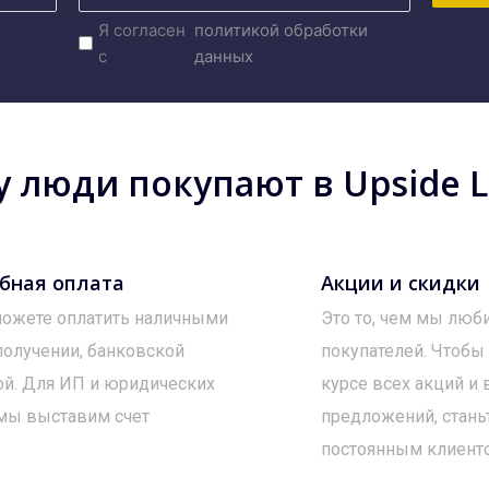
Я согласен
политикой обработки
с
данных
 люди покупают в Upside Lo
бная оплата
Акции и скидки
ожете оплатить наличными
Это то, чем мы люб
получении, банковской
покупателей. Чтобы
ой. Для ИП и юридических
курсе всех акций и
мы выставим счет
предложений, стань
постоянным клиент