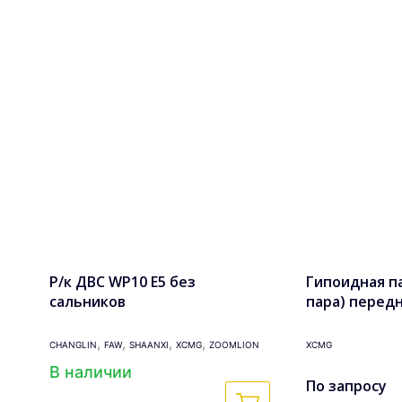
Р/к ДВС WP10 Е5 без
Гипоидная п
сальников
пара) передн
(23 шлица L 
мм) LW500F (
,
,
,
,
CHANGLIN
FAW
SHAANXI
XCMG
ZOOMLION
XCMG
В наличии
По запросу