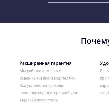
Почему
Расширенная гарантия
Удо
Мы работаем только с
Вы м
надёжными производителями.
при 
Все устройства проходят
карт
проверку перед отправкой или
лиц 
выдачей покупателю