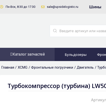
Перейти
Шины
Пн-Вск, 8:30 до 17:30
sale@upsidelogistic.ru
к
содержимому
Search
...
Каталог запчастей
Бульдозеры
Фрон
Главная /
XCMG
/
Фронтальные погрузчики
/
Двигатель
/ Турб
Турбокомпрессор (турбина) LW50
Артикул