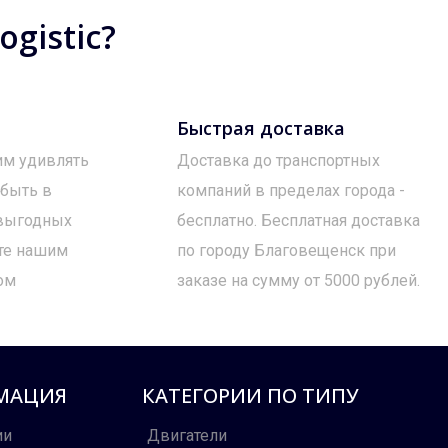
gistic?
Быстрая доставка
им удивлять
Доставка до транспортных
 быть в
компаний в пределах города -
 выгодных
бесплатно. Бесплатная доставка
те нашим
по городу Благовещенск при
ом
заказе на сумму от 5000 рублей.
МАЦИЯ
КАТЕГОРИИ ПО ТИПУ
ии
Двигатели