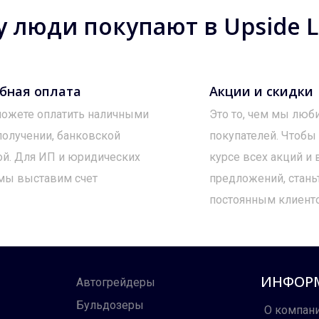
 люди покупают в Upside Lo
бная оплата
Акции и скидки
ожете оплатить наличными
Это то, чем мы люб
получении, банковской
покупателей. Чтобы
ой. Для ИП и юридических
курсе всех акций и
мы выставим счет
предложений, стань
постоянным клиент
ИНФОР
Автогрейдеры
Бульдозеры
О компан