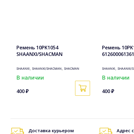
Ремень 10PK1054
Ремень 10PK1
SHAANXI/SHACMAN
61260006136
,
,
,
SHAANXI
SHAANXI/SHACMAN
SHACMAN
SHAANXI
SHAANXI/
В наличии
В наличии
400 ₽
400 ₽
Доставка курьером
Адрес 