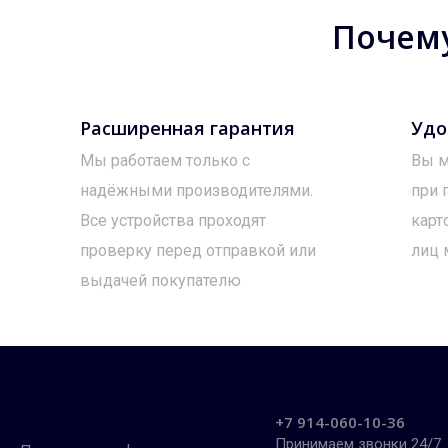
Почему
Расширенная гарантия
Удо
Мы работаем только с
Вы м
надёжными производителями.
при 
Все устройства проходят
карт
проверку перед отправкой или
лиц 
выдачей покупателю
+7 914-060-10-36
Принимаем звонки 24/7