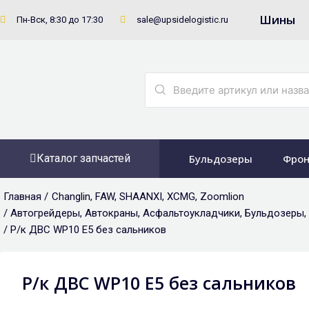
Перейти
Шины
Пн-Вск, 8:30 до 17:30
sale@upsidelogistic.ru
к
содержимому
Search
...
Каталог запчастей
Бульдозеры
Фрон
Главная /
Changlin
,
FAW
,
SHAANXI
,
XCMG
,
Zoomlion
/
Автогрейдеры
,
Автокраны
,
Асфальтоукладчики
,
Бульдозеры
,
/ Р/к ДВС WP10 Е5 без сальников
Р/к ДВС WP10 Е5 без сальников