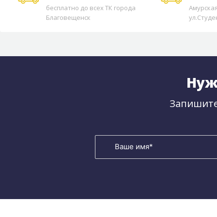
бесплатно до всех ТК города
Амурская
Благовещенск
ул.Студе
Нуж
Запишите