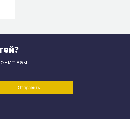
тей?
онит вам.
Отправить