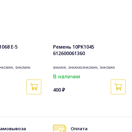
068 Е-5
Ремень 10PK1045
1
612600061360
,
,
,
SHACMAN
SHACMAN
SHAANXI
SHAANXI/SHACMAN
SHACMAN
В наличии
400 ₽
самовывоза
Оплата