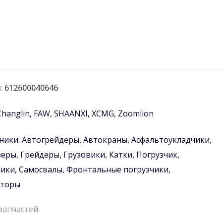
:
612600040646
Changlin
,
FAW
,
SHAANXI
,
XCMG
,
Zoomlion
ники:
Автогрейдеры
,
Автокраны
,
Асфальтоукладчики
,
зеры
,
Грейдеры
,
Грузовики
,
Катки
,
Погрузчик
,
чики
,
Самосвалы
,
Фронтальные погрузчики
,
аторы
запчастей: