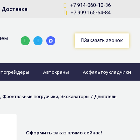
+7 914-060-10-36
Доставка
+7 999 165-64-84
аем
Whatsapp
Telegram-
Заказать звонок
plane
втогрейдеры
Автокраны
Асфальтоукладчики
ы
,
Фронтальные погрузчики
,
Экскаваторы
/
Двигатель
Оформить заказ прямо сейчас!