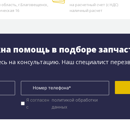
 область, г.Благовещенск,
на расчетный счет (с НДС)
нческая 16
наличный расчет
на помощь в подборе запчас
сь на консультацию. Наш специалист перезв
Я согласен
политикой обработки
с
данных