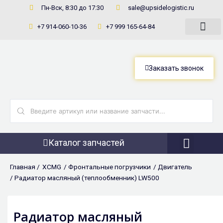
Перейти
Пн-Вск, 8:30 до 17:30
sale@upsidelogistic.ru
к
+7 914-060-10-36
+7 999 165-64-84
содержимому
Заказать звонок
Search
...
Каталог запчастей
Фронтальны
Главная /
XCMG
/
Фронтальные погрузчики
/
Двигатель
/ Радиатор масляный (теплообменник) LW500
Радиатор масляный