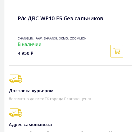
Р/к ДВС WP10 Е5 без сальников
,
,
,
,
CHANGLIN
FAW
SHAANXI
XCMG
ZOOMLION
В наличии
4 950 ₽
Доставка курьером
бесплатно до всех ТК города Благовещенск
Адрес самовывоза