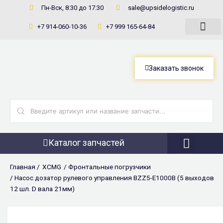
Перейти
Пн-Вск, 8:30 до 17:30
sale@upsidelogistic.ru
к
+7 914-060-10-36
+7 999 165-64-84
содержимому
Заказать звонок
Search
...
Каталог запчастей
Фронтальны
Главная /
XCMG
/
Фронтальные погрузчики
/ Насос дозатор рулевого управления BZZ5-E1000B (5 выходов
12 шл. D вала 21мм)