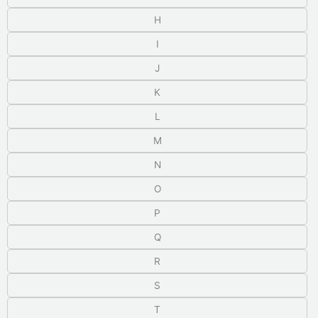
H
I
J
K
L
M
N
O
P
Q
R
S
T