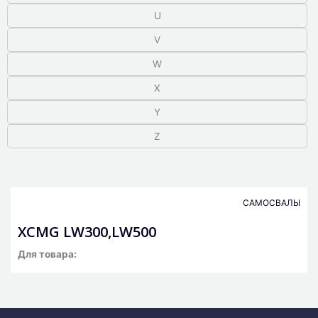
U
V
W
X
Y
Z
САМОСВАЛЫ
XCMG LW300,LW500
Для товара: