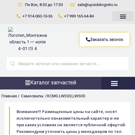
Перейти
Пн-Вск, 8:30 до 17:30
sale@upsidelogistic.ru
к
+7 914-060-10-36
+7 999 165-64-84
содержимому
Заказать звонок
Search
...
Каталог запчастей
Фронтальны
Главная /
Самосвалы
/XCMG LW300,LW500
Внимание!!! Размещенные цены на сайте, носят
исключительно ознакомительный характер и ни
при каких условиях не является публичной офертой.
Рекомендуем уточнить цены у менеджеров по тел.