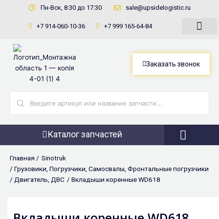
Перейти
Пн-Вск, 8:30 до 17:30
sale@upsidelogistic.ru
к
+7 914-060-10-36
+7 999 165-64-84
содержимому
Заказать звонок
Search
...
Каталог запчастей
Фронтальны
Главная /
Sinotruk
/
Грузовики
,
Погрузчики
,
Самосвалы
,
Фронтальные погрузчики
/
Двигатель
,
ДВС
/ Вкладыши коренные WD618
Вкладыши коренные WD618