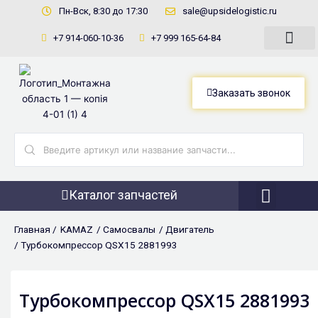
Перейти
Пн-Вск, 8:30 до 17:30
sale@upsidelogistic.ru
к
+7 914-060-10-36
+7 999 165-64-84
содержимому
Заказать звонок
Search
...
Каталог запчастей
Фронтальны
Главная /
KAMAZ
/
Самосвалы
/
Двигатель
/ Турбокомпрессор QSX15 2881993
Турбокомпрессор QSX15 2881993