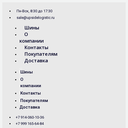
Перейти
Search
к
...
Пн-Вск, 8:30 до 17:30
содержимому
sale@upsidelogistic.ru
Шины
О
компании
Контакты
Покупателям
Доставка
Шины
О
компании
Контакты
Покупателям
Доставка
+7 914-060-10-36
+7 999 165-64-84