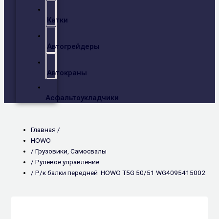
Катки
Автогрейдеры
Автокраны
Асфальтоукладчики
Главная /
HOWO
/
Грузовики
,
Самосвалы
/
Рулевое управление
/ Р/к балки передней HOWO T5G 50/51 WG4095415002