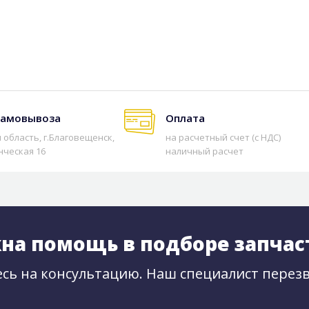
самовывоза
Оплата
 область, г.Благовещенск,
на расчетный счет (с НДС)
нческая 16
наличный расчет
на помощь в подборе запчас
сь на консультацию. Наш специалист перезв