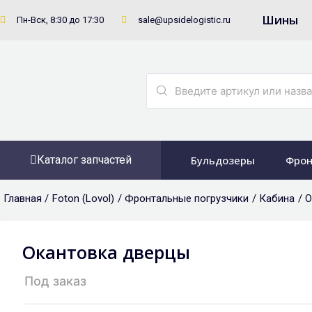
Перейти
Шины
Пн-Вск, 8:30 до 17:30
sale@upsidelogistic.ru
к
содержимому
Search
...
Каталог запчастей
Бульдозеры
Фрон
Главная /
Foton (Lovol)
/
Фронтальные погрузчики
/
Кабина
/ 
Окантовка дверцы
Под заказ