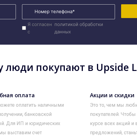
Я согласен
политикой обработки
с
данных
 люди покупают в Upside Lo
бная оплата
Акции и скидки
ожете оплатить наличными
Это то, чем мы люб
получении, банковской
покупателей. Чтобы
ой. Для ИП и юридических
курсе всех акций и
мы выставим счет
предложений, стань