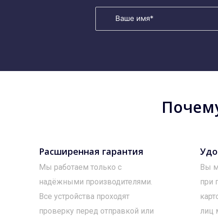
Почему
Расширенная гарантия
Удо
Мы работаем только с
Вы м
надёжными производителями.
при 
Все устройства проходят
карт
проверку перед отправкой или
лиц 