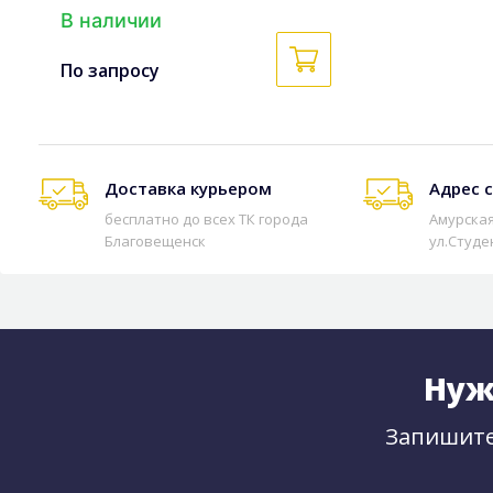
В наличии
По запросу
Доставка курьером
Адрес 
бесплатно до всех ТК города
Амурская
Благовещенск
ул.Студе
Нуж
Запишите