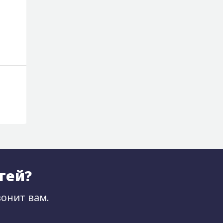
тей?
онит вам.