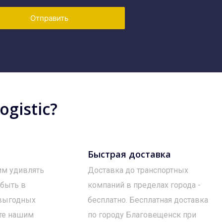
Отправить
gistic?
Быстрая доставка
им удивлять
Доставка до транспортных
 быть в
компаний в пределах города -
 выгодных
бесплатно. Бесплатная доставка
те нашим
по городу Благовещенск при