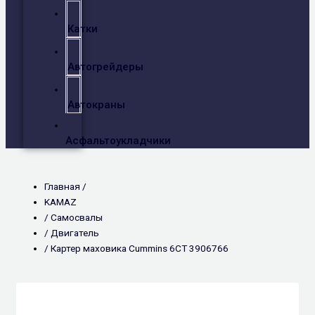
Катки
Автогрейдеры
Автокраны
Асфальтоукладчики
Главная /
KAMAZ
/
Самосвалы
/
Двигатель
/ Картер маховика Cummins 6CT 3906766