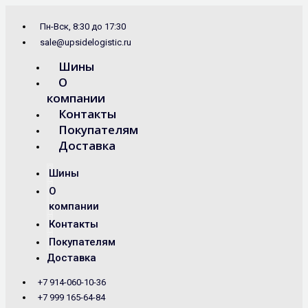
Перейти
Search
к
...
Пн-Вск, 8:30 до 17:30
содержимому
sale@upsidelogistic.ru
Шины
О
компании
Контакты
Покупателям
Доставка
Шины
О
компании
Контакты
Покупателям
Доставка
+7 914-060-10-36
+7 999 165-64-84