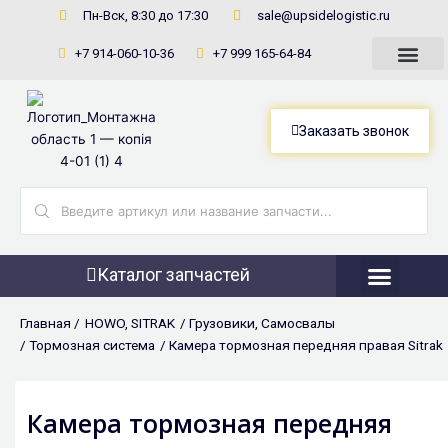
Перейти
Пн-Вск, 8:30 до 17:30
sale@upsidelogistic.ru
к
+7 914-060-10-36
+7 999 165-64-84
содержимому
Заказать звонок
Search
...
Каталог запчастей
Фронтальны
Главная /
HOWO
,
SITRAK
/
Грузовики
,
Самосвалы
/
Тормозная система
/ Камера тормозная передняя правая Sitrak
Камера тормозная передняя