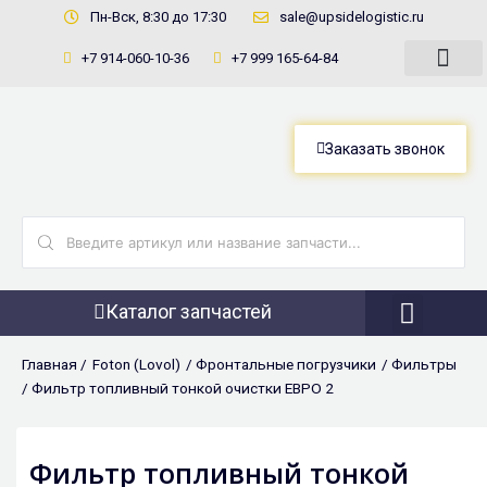
Перейти
Пн-Вск, 8:30 до 17:30
sale@upsidelogistic.ru
к
+7 914-060-10-36
+7 999 165-64-84
содержимому
Заказать звонок
Search
...
Каталог запчастей
Фронтальны
Главная /
Foton (Lovol)
/
Фронтальные погрузчики
/
Фильтры
/ Фильтр топливный тонкой очистки ЕВРO 2
Фильтр топливный тонкой