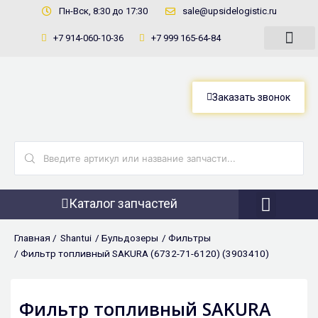
Перейти
Пн-Вск, 8:30 до 17:30
sale@upsidelogistic.ru
к
+7 914-060-10-36
+7 999 165-64-84
содержимому
Заказать звонок
Search
...
Каталог запчастей
Фронтальны
Главная /
Shantui
/
Бульдозеры
/
Фильтры
/ Фильтр топливный SAKURA (6732-71-6120) (3903410)
Фильтр топливный SAKURA