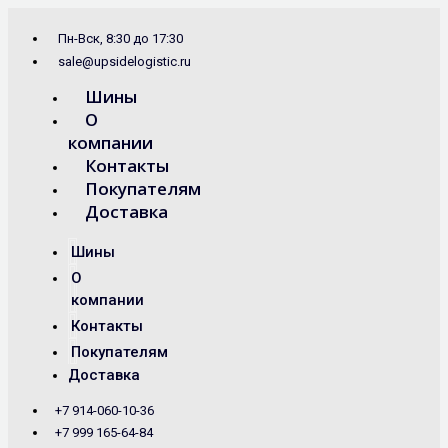
Перейти
Search
к
...
Пн-Вск, 8:30 до 17:30
содержимому
sale@upsidelogistic.ru
Шины
О
компании
Контакты
Покупателям
Доставка
Шины
О
компании
Контакты
Покупателям
Доставка
+7 914-060-10-36
+7 999 165-64-84