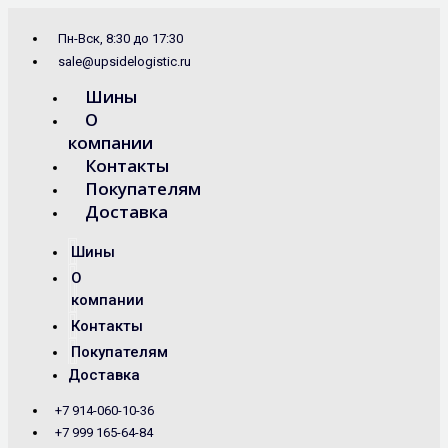
Перейти
Search
к
...
Пн-Вск, 8:30 до 17:30
содержимому
sale@upsidelogistic.ru
Шины
О
компании
Контакты
Покупателям
Доставка
Шины
О
компании
Контакты
Покупателям
Доставка
+7 914-060-10-36
+7 999 165-64-84