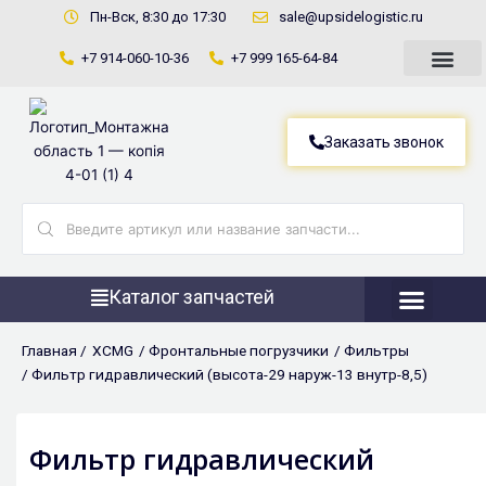
Перейти
Пн-Вск, 8:30 до 17:30
sale@upsidelogistic.ru
к
+7 914-060-10-36
+7 999 165-64-84
содержимому
Заказать звонок
Search
...
Каталог запчастей
Фронтальны
Главная /
XCMG
/
Фронтальные погрузчики
/
Фильтры
/ Фильтр гидравлический (высота-29 наруж-13 внутр-8,5)
Фильтр гидравлический