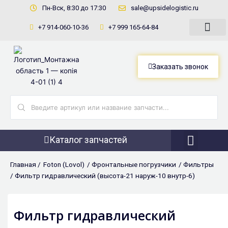
Перейти
Пн-Вск, 8:30 до 17:30
sale@upsidelogistic.ru
к
+7 914-060-10-36
+7 999 165-64-84
содержимому
Заказать звонок
Search
...
Каталог запчастей
Фронтальны
Главная /
Foton (Lovol)
/
Фронтальные погрузчики
/
Фильтры
/ Фильтр гидравлический (высота-21 наруж-10 внутр-6)
Фильтр гидравлический