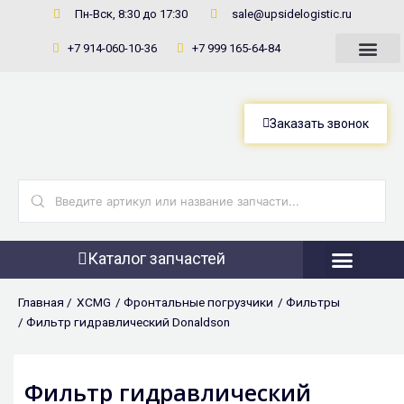
Перейти
Пн-Вск, 8:30 до 17:30
sale@upsidelogistic.ru
к
+7 914-060-10-36
+7 999 165-64-84
содержимому
Заказать звонок
Search
...
Каталог запчастей
Фронтальны
Главная /
XCMG
/
Фронтальные погрузчики
/
Фильтры
/ Фильтр гидравлический Donaldson
Фильтр гидравлический