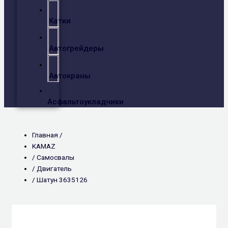
Катки
Автогрейдеры
Автокраны
Асфальтоукладчики
Главная /
KAMAZ
/
Самосвалы
/
Двигатель
/ Шатун 3635126