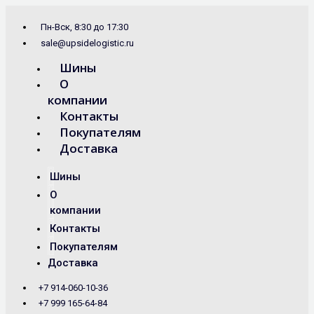
Перейти
Search
к
...
Пн-Вск, 8:30 до 17:30
содержимому
sale@upsidelogistic.ru
Шины
О
компании
Контакты
Покупателям
Доставка
Шины
О
компании
Контакты
Покупателям
Доставка
+7 914-060-10-36
+7 999 165-64-84