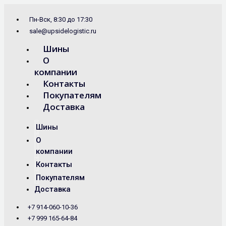
Перейти
Search
к
...
Пн-Вск, 8:30 до 17:30
содержимому
sale@upsidelogistic.ru
Шины
О
компании
Контакты
Покупателям
Доставка
Шины
О
компании
Контакты
Покупателям
Доставка
+7 914-060-10-36
+7 999 165-64-84