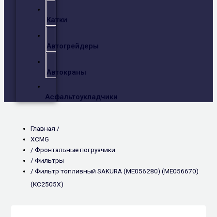
Катки
Автогрейдеры
Автокраны
Асфальтоукладчики
Главная /
XCMG
/
Фронтальные погрузчики
/
Фильтры
/ Фильтр топливный SAKURA (ME056280) (ME056670)
(KC2505X)