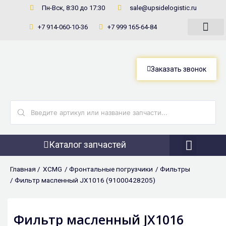
Перейти
Пн-Вск, 8:30 до 17:30
sale@upsidelogistic.ru
к
+7 914-060-10-36
+7 999 165-64-84
содержимому
Заказать звонок
Search
...
Каталог запчастей
Фронтальны
Главная /
XCMG
/
Фронтальные погрузчики
/
Фильтры
/ Фильтр масленный JX1016 (91000428205)
Фильтр масленный JX1016