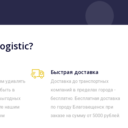
gistic?
Быстрая доставка
им удивлять
Доставка до транспортных
 быть в
компаний в пределах города -
 выгодных
бесплатно. Бесплатная доставка
те нашим
по городу Благовещенск при
ом
заказе на сумму от 5000 рублей.