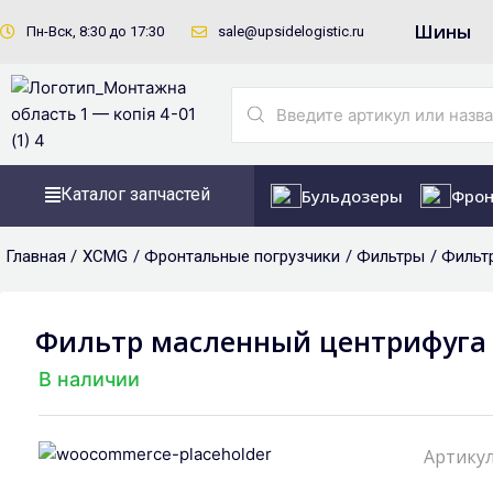
Перейти
Шины
Пн-Вск, 8:30 до 17:30
sale@upsidelogistic.ru
к
содержимому
Search
...
Каталог запчастей
Бульдозеры
Фрон
Главная /
XCMG
/
Фронтальные погрузчики
/
Фильтры
/ Фильт
Фильтр масленный центрифуга
В наличии
Артикул