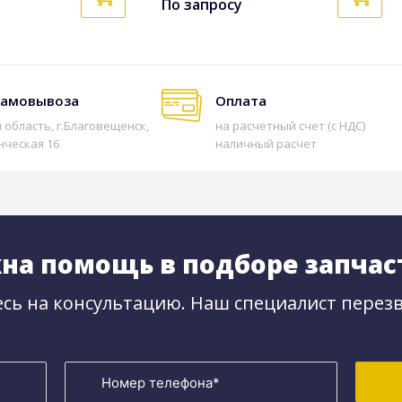
По запросу
самовывоза
Оплата
 область, г.Благовещенск,
на расчетный счет (с НДС)
нческая 16
наличный расчет
на помощь в подборе запчас
сь на консультацию. Наш специалист перезв