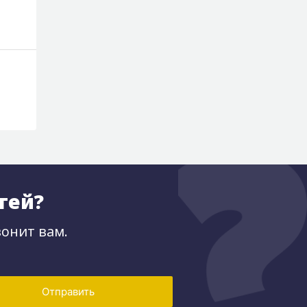
По запросу
По запросу
тей?
онит вам.
Отправить