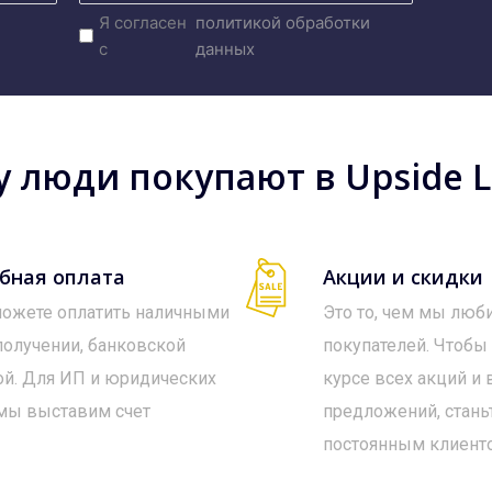
Я согласен
политикой обработки
с
данных
 люди покупают в Upside Lo
бная оплата
Акции и скидки
ожете оплатить наличными
Это то, чем мы люб
получении, банковской
покупателей. Чтобы
ой. Для ИП и юридических
курсе всех акций и
мы выставим счет
предложений, стань
постоянным клиент