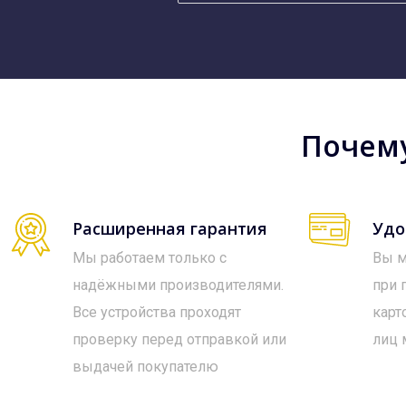
Почему
Расширенная гарантия
Удо
Мы работаем только с
Вы м
надёжными производителями.
при 
Все устройства проходят
карт
проверку перед отправкой или
лиц 
выдачей покупателю