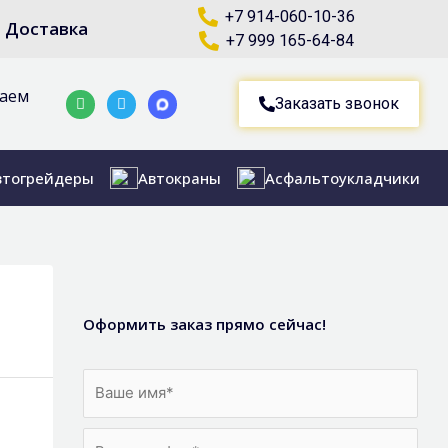
+7 914-060-10-36
Доставка
+7 999 165-64-84
маем
Whatsapp
Telegram-
Заказать звонок
plane
втогрейдеры
Автокраны
Асфальтоукладчики
Оформить заказ прямо сейчас!