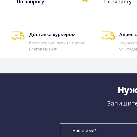
По запросу
По запросу
Доставка курьером
Адрес 
бесплатно до всех ТК города
Амурская
Благовещенск
ул.Студе
Нуж
Запишите