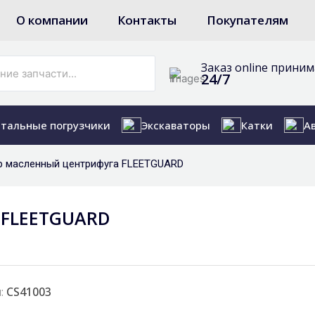
О компании
Контакты
Покупателям
Заказ online прини
24/7
тальные погрузчики
Экскаваторы
Катки
А
р масленный центрифуга FLEETGUARD
 FLEETGUARD
:
CS41003