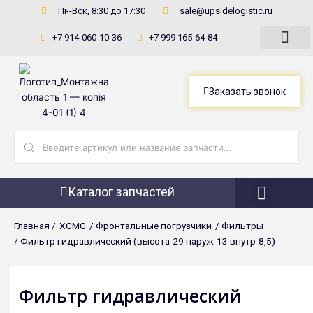
Перейти
Пн-Вск, 8:30 до 17:30
sale@upsidelogistic.ru
к
+7 914-060-10-36
+7 999 165-64-84
содержимому
Заказать звонок
Search
...
Каталог запчастей
Фронтальны
Главная /
XCMG
/
Фронтальные погрузчики
/
Фильтры
/ Фильтр гидравлический (высота-29 наруж-13 внутр-8,5)
Фильтр гидравлический