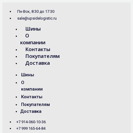
Перейти
Search
к
...
Пн-Вск, 8:30 до 17:30
содержимому
sale@upsidelogistic.ru
Шины
О
компании
Контакты
Покупателям
Доставка
Шины
О
компании
Контакты
Покупателям
Доставка
+7 914-060-10-36
+7 999 165-64-84