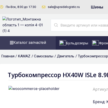
Перейти
Шины
Пн-Вск, 8:30 до 17:30
sale@upsidelogistic.ru
к
содержимому
Search
...
Каталог запчастей
Бульдозеры
Фрон
Главная /
KAMAZ
/
Самосвалы
/
Двигатель
/ Турбокомпрессор 
Турбокомпрессор HX40W ISLe 8.9L
Артикул
Бренд: