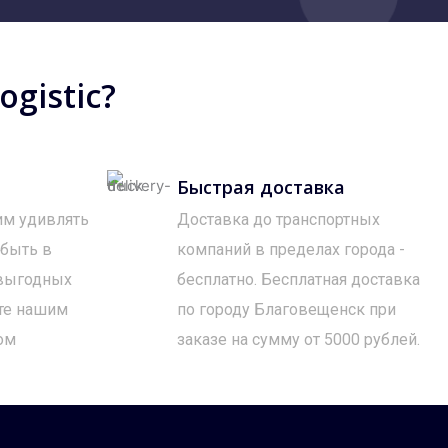
gistic?
Быстрая доставка
им удивлять
Доставка до транспортных
 быть в
компаний в пределах города -
 выгодных
бесплатно. Бесплатная доставка
те нашим
по городу Благовещенск при
ом
заказе на сумму от 5000 рублей.