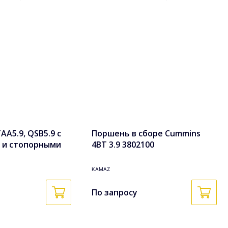
A5.9, QSB5.9 с
Поршень в сборе Cummins
 и стопорными
4BT 3.9 3802100
боре 3948465,
KAMAZ
По запросу