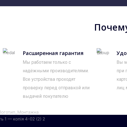
Почему
Расширенная гарантия
Удо
Мы работаем только с
Вы м
надёжными производителями.
при 
Все устройства проходят
карт
проверку перед отправкой или
лиц 
выдачей покупателю