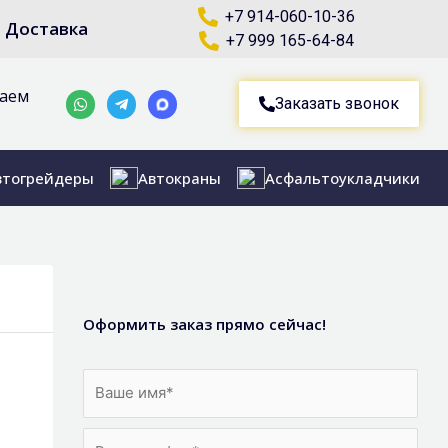
+7 914-060-10-36
Доставка
+7 999 165-64-84
маем
Whatsapp
Telegram-
Заказать звонок
plane
втогрейдеры
Автокраны
Асфальтоукладчики
Оформить заказ прямо сейчас!