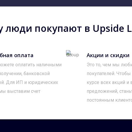
 люди покупают в Upside Lo
бная оплата
Акции и скидки
ожете оплатить наличными
Это то, чем мы люб
получении, банковской
покупателей. Чтобы
ой. Для ИП и юридических
курсе всех акций и
мы выставим счет
предложений, стань
постоянным клиент