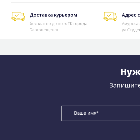
Доставка курьером
Адрес 
бесплатно до всех ТК города
Амурская
Благовещенск
ул.Студе
Нуж
Запишите