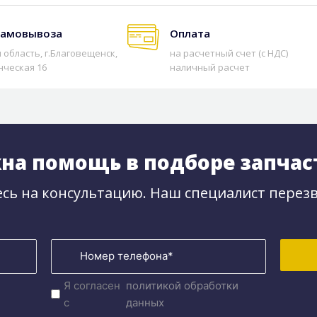
самовывоза
Оплата
 область, г.Благовещенск,
на расчетный счет (с НДС)
нческая 16
наличный расчет
на помощь в подборе запчас
сь на консультацию. Наш специалист перезв
Я согласен
политикой обработки
с
данных