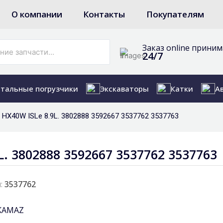
О компании
Контакты
Покупателям
Заказ online прини
24/7
тальные погрузчики
Экскаваторы
Катки
А
HX40W ISLe 8.9L. 3802888 3592667 3537762 3537763
. 3802888 3592667 3537762 3537763
:
3537762
KAMAZ