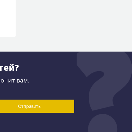
тей?
онит вам.
Отправить