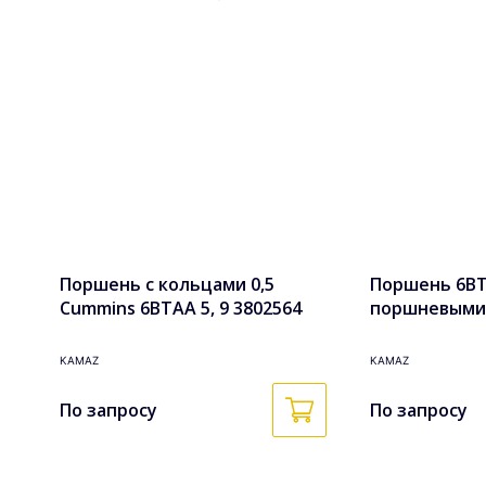
Поршень с кольцами 0,5
Поршень 6BTA
Cummins 6BTAA 5, 9 3802564
поршневыми
кольцами в с
3802927k
KAMAZ
KAMAZ
По запросу
По запросу