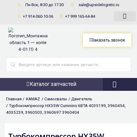
Перейти
Пн-Вск, 8:30 до 17:30
sale@upsidelogistic.ru
к
+7 914-060-10-36
+7 999 165-64-84
содержимому
Заказать звонок
Search
...
Каталог запчастей
Фронтальны
Главная /
KAMAZ
/
Самосвалы
/
Двигатель
/ Турбокомпрессор HX35W Cummins 6BTA 4035199, 3960454,
4035239, 3960503, 3960697 3960404
Турбокомпрессор HX35W