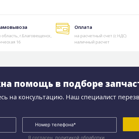
самовывоза
Оплата
 область, г.Благовещенск,
на расчетный счет (с НДС)
нческая 16
наличный расчет
на помощь в подборе запчас
сь на консультацию. Наш специалист перезв
Я согласен
политикой обработки