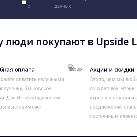
с
данных
 люди покупают в Upside Lo
бная оплата
Акции и скидки
ожете оплатить наличными
Это то, чем мы люб
получении, банковской
покупателей. Чтобы
ой. Для ИП и юридических
курсе всех акций и
мы выставим счет
предложений, стань
постоянным клиент