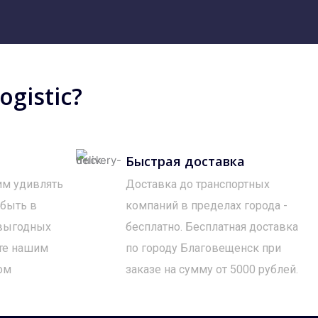
gistic?
Быстрая доставка
им удивлять
Доставка до транспортных
 быть в
компаний в пределах города -
 выгодных
бесплатно. Бесплатная доставка
те нашим
по городу Благовещенск при
ом
заказе на сумму от 5000 рублей.