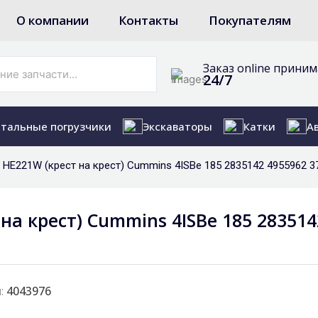
О компании
Контакты
Покупателям
Заказ online прини
24/7
тальные погрузчики
Экскаваторы
Катки
А
 HЕ221W (крест на крест) Cummins 4ISBe 185 2835142 4955962 3
на крест) Cummins 4ISBe 185 283514
:
4043976