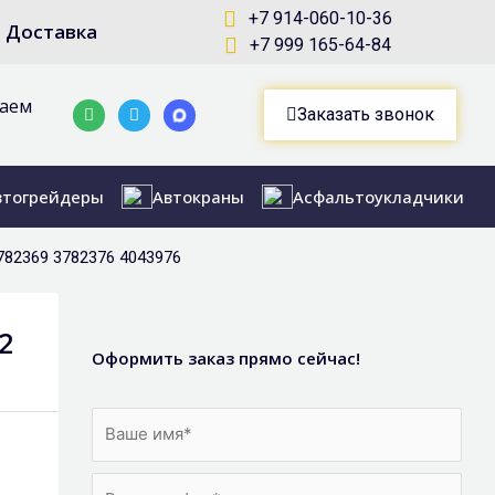
+7 914-060-10-36
Доставка
+7 999 165-64-84
маем
Whatsapp
Telegram-
Заказать звонок
plane
втогрейдеры
Автокраны
Асфальтоукладчики
782369 3782376 4043976
2
Оформить заказ прямо сейчас!