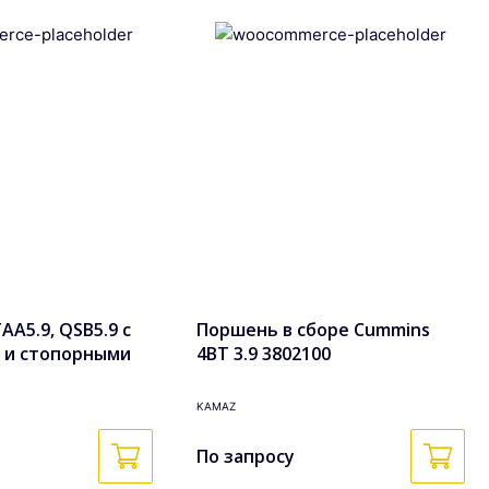
A5.9, QSB5.9 с
Поршень в сборе Cummins
 и стопорными
4BT 3.9 3802100
боре 3948465,
KAMAZ
По запросу