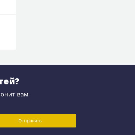
тей?
онит вам.
Отправить