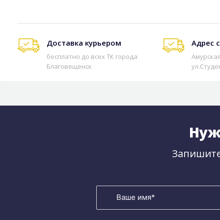
Доставка курьером
Адрес 
бесплатно до всех ТК города
Амурская
Благовещенск
ул.Студе
Нуж
Запишите