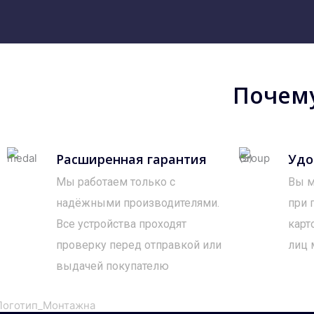
Почему
Расширенная гарантия
Удо
Мы работаем только с
Вы м
надёжными производителями.
при 
Все устройства проходят
карт
проверку перед отправкой или
лиц 
выдачей покупателю