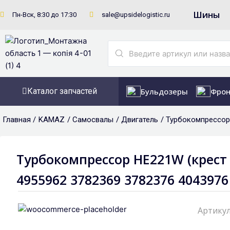
Перейти
Шины
Пн-Вск, 8:30 до 17:30
sale@upsidelogistic.ru
к
содержимому
Search
...
Каталог запчастей
Бульдозеры
Фрон
Главная /
KAMAZ
/
Самосвалы
/
Двигатель
/ Турбокомпрессор
Турбокомпрессор HЕ221W (крест 
4955962 3782369 3782376 4043976
Артикул