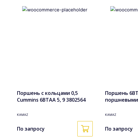
Поршень с кольцами 0,5
Поршень 6BTA
Cummins 6BTAA 5, 9 3802564
поршневыми
кольцами в с
3802927k
KAMAZ
KAMAZ
По запросу
По запросу