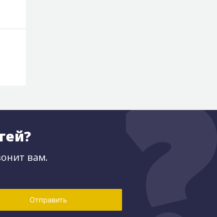
тей?
онит вам.
Отправить