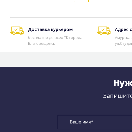
Доставка курьером
Адрес 
бесплатно до всех ТК города
Амурская
Благовещенск
ул.Студе
Нуж
Запишите