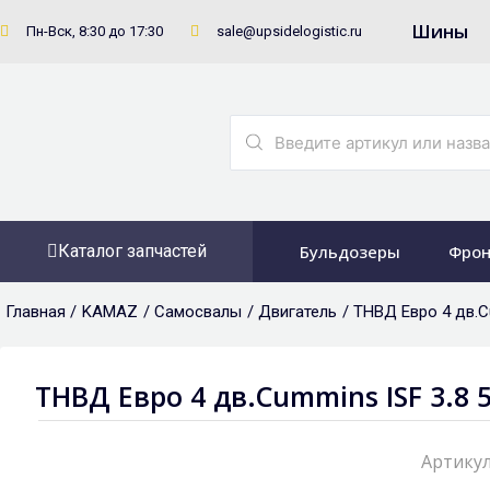
Перейти
Шины
Пн-Вск, 8:30 до 17:30
sale@upsidelogistic.ru
к
содержимому
Search
...
Каталог запчастей
Бульдозеры
Фрон
Главная /
KAMAZ
/
Самосвалы
/
Двигатель
/ ТНВД Евро 4 дв.C
ТНВД Евро 4 дв.Cummins ISF 3.8 
Артикул