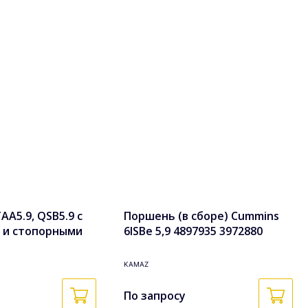
A5.9, QSB5.9 с
Поршень (в сборе) Cummins
 и стопорными
6ISBe 5,9 4897935 3972880
боре 3948465,
4025072 4025011
KAMAZ
По запросу