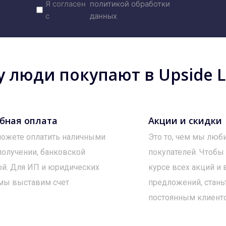
Я согласен
политикой обработки
с
данных
 люди покупают в Upside Lo
бная оплата
Акции и скидки
ожете оплатить наличными
Это то, чем мы люб
получении, банковской
покупателей. Чтобы
ой. Для ИП и юридических
курсе всех акций и
мы выставим счет
предложений, стань
постоянным клиент