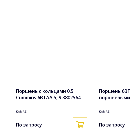
Поршень с кольцами 0,5
Поршень 6BTA
Cummins 6BTAA 5, 9 3802564
поршневыми
кольцами в с
3802927k
KAMAZ
KAMAZ
По запросу
По запросу