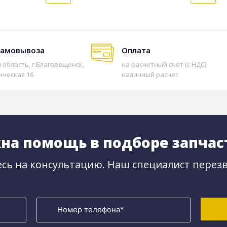
самовывоза
Оплата
 область, г.Благовещенск,
на расчетный счет (с НДС)
нческая 16
наличный расчет
на помощь в подборе запчас
сь на консультацию. Наш специалист перезв