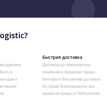
gistic?
Быстрая доставка
им удивлять
Доставка до транспортных
 быть в
компаний в пределах города -
 выгодных
бесплатно. Бесплатная доставка
те нашим
по городу Благовещенск при
ом
заказе на сумму от 5000 рублей.