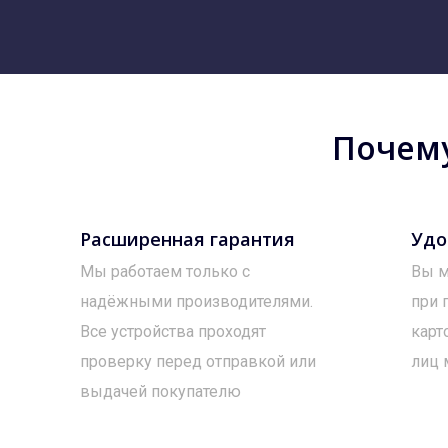
Почему
Расширенная гарантия
Удо
Мы работаем только с
Вы м
надёжными производителями.
при 
Все устройства проходят
карт
проверку перед отправкой или
лиц 
выдачей покупателю