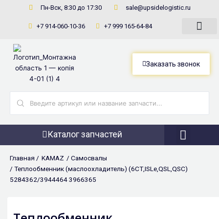
Перейти
Пн-Вск, 8:30 до 17:30
sale@upsidelogistic.ru
к
+7 914-060-10-36
+7 999 165-64-84
содержимому
Заказать звонок
Search
...
Каталог запчастей
Фронтальны
Главная /
KAMAZ
/
Самосвалы
/ Теплообменник (маслоохладитель) (6СТ,ISLe,QSL,QSC)
5284362/3944464 3966365
Теплообменник