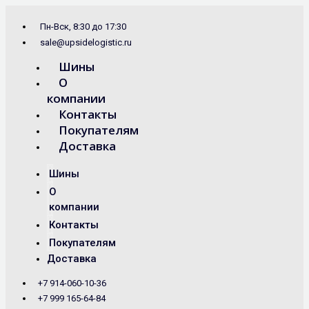
Перейти
Search
к
...
Пн-Вск, 8:30 до 17:30
содержимому
sale@upsidelogistic.ru
Шины
О
компании
Контакты
Покупателям
Доставка
Шины
О
компании
Контакты
Покупателям
Доставка
+7 914-060-10-36
+7 999 165-64-84