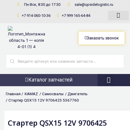
Перейти
Пн-Вск, 8:30 до 17:30
sale@upsidelogistic.ru
к
+7 914-060-10-36
+7 999 165-64-84
содержимому
Заказать звонок
Search
...
Каталог запчастей
Фронтальны
Главная /
KAMAZ
/
Самосвалы
/
Двигатель
/ Стартер QSX15 12V 9706425 5367760
Стартер QSX15 12V 9706425