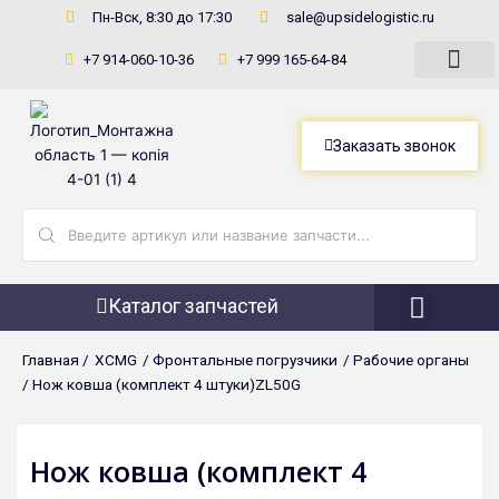
Перейти
Пн-Вск, 8:30 до 17:30
sale@upsidelogistic.ru
к
+7 914-060-10-36
+7 999 165-64-84
содержимому
Заказать звонок
Search
...
Каталог запчастей
Фронтальны
Главная /
XCMG
/
Фронтальные погрузчики
/
Рабочие органы
/ Нож ковша (комплект 4 штуки)ZL50G
Нож ковша (комплект 4