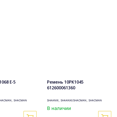
068 Е-5
Ремень 10PK1045
1
612600061360
,
,
,
SHACMAN
SHACMAN
SHAANXI
SHAANXI/SHACMAN
SHACMAN
В наличии