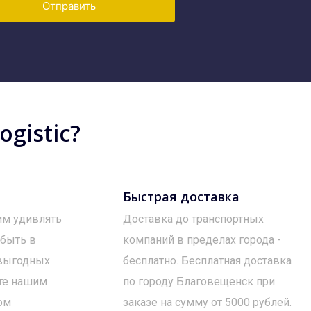
Отправить
gistic?
Быстрая доставка
им удивлять
Доставка до транспортных
 быть в
компаний в пределах города -
 выгодных
бесплатно. Бесплатная доставка
те нашим
по городу Благовещенск при
ом
заказе на сумму от 5000 рублей.