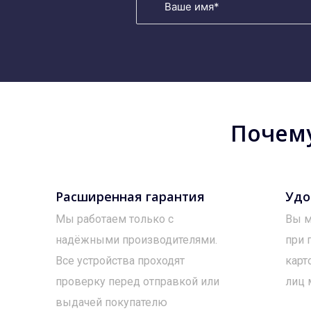
Почему
Расширенная гарантия
Удо
Мы работаем только с
Вы м
надёжными производителями.
при 
Все устройства проходят
карт
проверку перед отправкой или
лиц 
выдачей покупателю