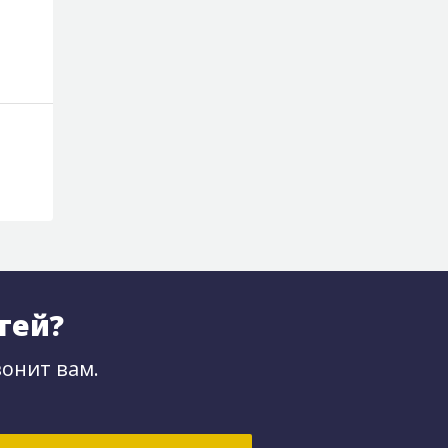
6 955 ₽
3 355 ₽
тей?
онит вам.