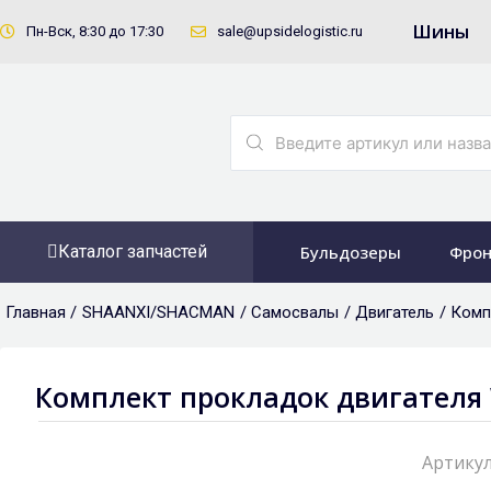
Перейти
Шины
Пн-Вск, 8:30 до 17:30
sale@upsidelogistic.ru
к
содержимому
Search
...
Каталог запчастей
Бульдозеры
Фрон
Главная /
SHAANXI/SHACMAN
/
Самосвалы
/
Двигатель
/ Комп
Комплект прокладок двигателя 
Артикул