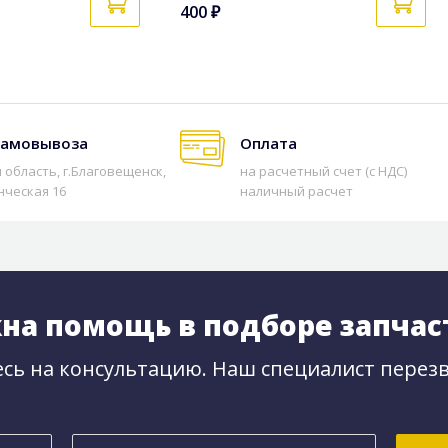
400 ₽
самовывоза
Оплата
 область, г.Благовещенск,
на расчетный счет (с НДС)
нческая 16
наличный расчет
на помощь в подборе запчас
сь на консультацию. Наш специалист перезв