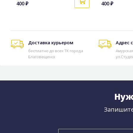
400 ₽
400 ₽
Доставка курьером
Адрес 
бесплатно до всех ТК города
Амурская
Благовещенск
ул.Студе
Нуж
Запишите