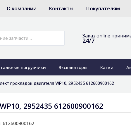
О компании
Контакты
Покупателям
Заказ online приним
24/7
тальные погрузчики
Экскаваторы
Катки
А
лект прокладок двигателя WP10, 2952435 612600900162
WP10, 2952435 612600900162
:
612600900162