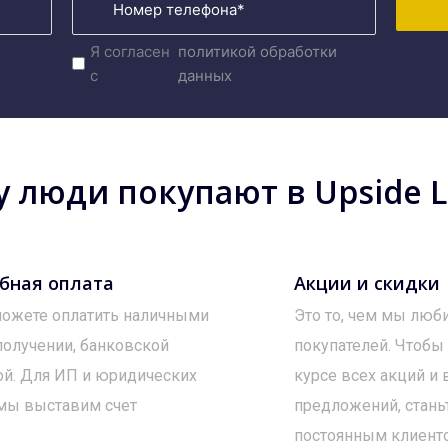
Я согласен
политикой обработки
с
данных
 люди покупают в Upside Lo
бная оплата
Акции и скидки
ожете оплатить наличными
Это то, чем мы люб
получении, банковской
покупателей. Чтобы
ой. Для ИП и юридических
курсе всех акций и
мы выставим счет
предложений, стань
постоянным клиент