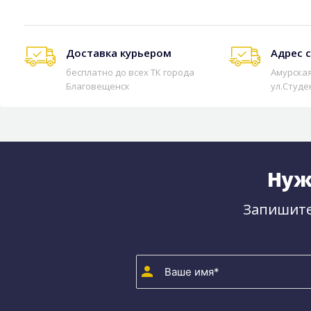
Доставка курьером
Адрес 
бесплатно до всех ТК города
Амурская
Благовещенск
ул.Студе
Нуж
Запишите