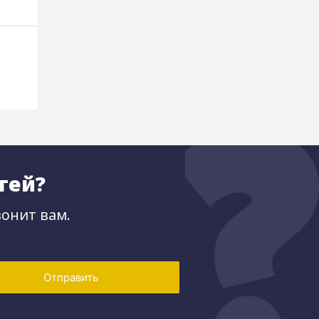
тей?
онит вам.
Отправить