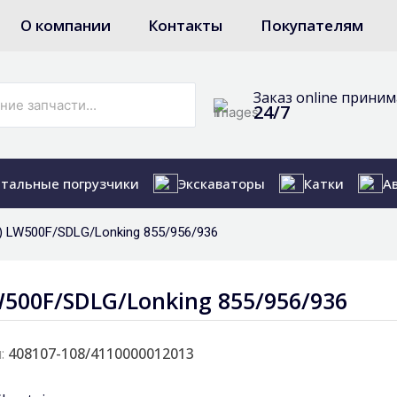
О компании
Контакты
Покупателям
Заказ online прини
24/7
тальные погрузчики
Экскаваторы
Катки
А
) LW500F/SDLG/Lonking 855/956/936
500F/SDLG/Lonking 855/956/936
:
408107-108/4110000012013