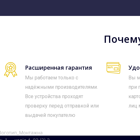
Почему
Расширенная гарантия
Удо
Мы работаем только с
Вы м
надёжными производителями.
при 
Все устройства проходят
карт
проверку перед отправкой или
лиц 
выдачей покупателю