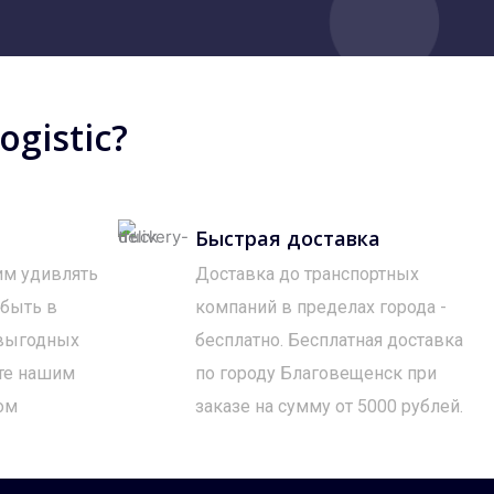
gistic?
Быстрая доставка
им удивлять
Доставка до транспортных
 быть в
компаний в пределах города -
 выгодных
бесплатно. Бесплатная доставка
те нашим
по городу Благовещенск при
ом
заказе на сумму от 5000 рублей.