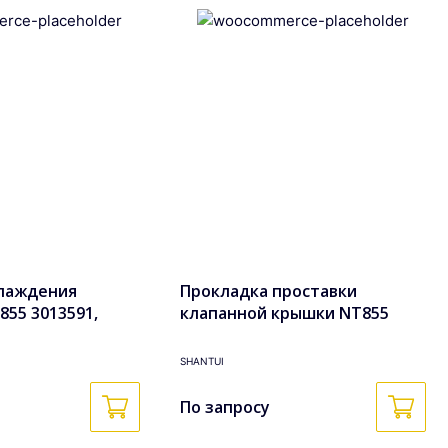
лаждения
Прокладка проставки
855 3013591,
клапанной крышки NT855
3017750 3049187 130530 187589
SHANTUI
По запросу