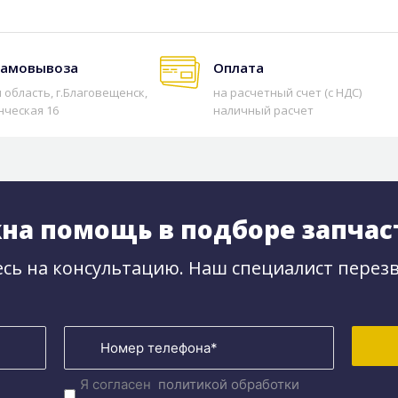
самовывоза
Оплата
 область, г.Благовещенск,
на расчетный счет (с НДС)
нческая 16
наличный расчет
на помощь в подборе запчас
сь на консультацию. Наш специалист перезв
Я согласен
политикой обработки