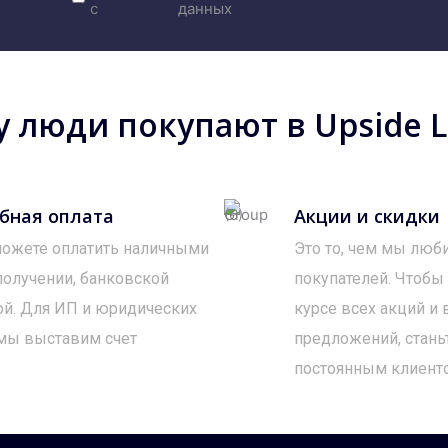
с
данных
 люди покупают в Upside Lo
бная оплата
Акции и скидки
ожете оплатить наличными
Это то, чем мы люб
получении, банковской
покупателей. Чтобы
ой. Для ИП и юридических
курсе всех акций и
мы выставим счет
предложений, стань
постоянным клиент