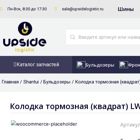
Перейти
Шины
Пн-Вск, 8:30 до 17:30
sale@upsidelogistic.ru
к
содержимому
Search
...
Каталог запчастей
Бульдозеры
Фрон
Главная /
Shantui
/
Бульдозеры
/ Колодка тормозная (квадрат
Колодка тормозная (квадрат) LW
Артикул