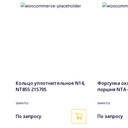
Кольцо уплотнительное N14,
Форсунка ох
NT855 215705
поршня NTA-
3014404
SHANTUI
SHANTUI
По запросу
По запросу