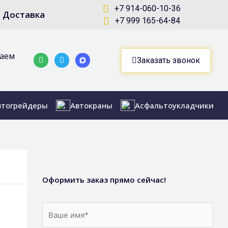
+7 914-060-10-36
Доставка
+7 999 165-64-84
маем
Whatsapp
Telegram-
Заказать звонок
plane
втогрейдеры
Автокраны
Асфальтоукладчики
Оформить заказ прямо сейчас!