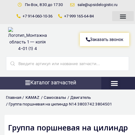
Перейти
Пн-Вск, 8:30 до 17:30
sale@upsidelogistic.ru
к
+7 914-060-10-36
+7 999 165-64-84
содержимому
Заказать звонок
Search
...
Каталог запчастей
Фронтальны
Главная /
KAMAZ
/
Самосвалы
/
Двигатель
/ Группа поршневая на цилиндр N14 3803742 3804501
Группа поршневая на цилиндр