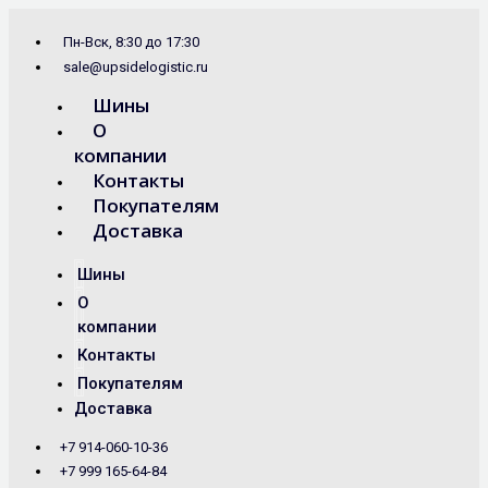
Перейти
Search
к
...
Пн-Вск, 8:30 до 17:30
содержимому
sale@upsidelogistic.ru
Шины
О
компании
Контакты
Покупателям
Доставка
Шины
О
компании
Контакты
Покупателям
Доставка
+7 914-060-10-36
+7 999 165-64-84