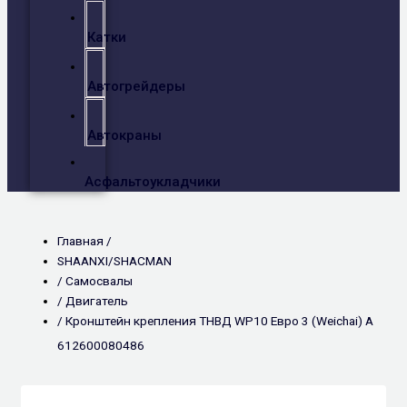
Катки
Автогрейдеры
Автокраны
Асфальтоукладчики
Главная /
SHAANXI/SHACMAN
/
Самосвалы
/
Двигатель
/ Кронштейн крепления ТНВД WP10 Евро 3 (Weichai) A
612600080486