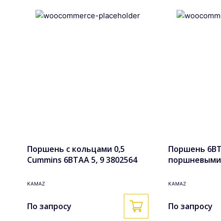
Поршень с кольцами 0,5
Поршень 6BTA
Cummins 6BTAA 5, 9 3802564
поршневыми
кольцами в с
3802927k
KAMAZ
KAMAZ
По запросу
По запросу