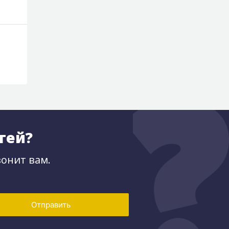
тей?
онит вам.
Отправить