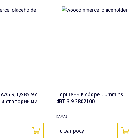
A5.9, QSB5.9 с
Поршень в сборе Cummins
 и стопорными
4BT 3.9 3802100
боре 3948465,
KAMAZ
По запросу