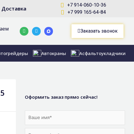
+7 914-060-10-36
Доставка
+7 999 165-64-84
маем
Whatsapp
Telegram-
Заказать звонок
plane
втогрейдеры
Автокраны
Асфальтоукладчики
35
Оформить заказ прямо сейчас!