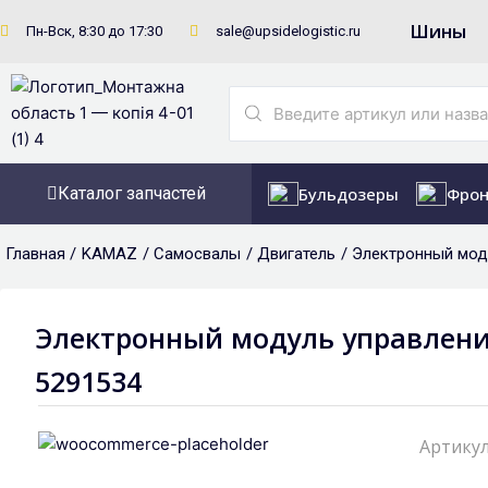
Перейти
Шины
Пн-Вск, 8:30 до 17:30
sale@upsidelogistic.ru
к
содержимому
Search
...
Каталог запчастей
Бульдозеры
Фрон
Главная /
KAMAZ
/
Самосвалы
/
Двигатель
/ Электронный моду
Электронный модуль управления д
5291534
Артикул