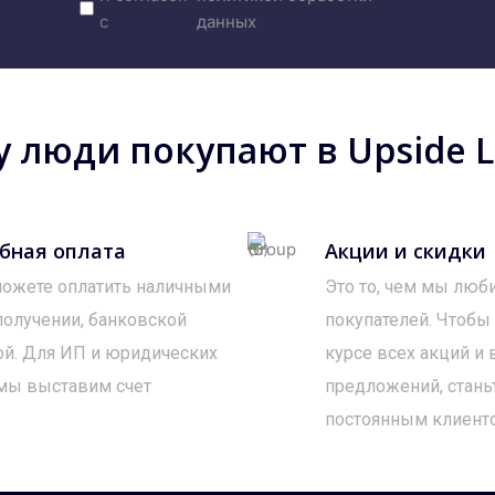
с
данных
 люди покупают в Upside Lo
бная оплата
Акции и скидки
ожете оплатить наличными
Это то, чем мы люб
получении, банковской
покупателей. Чтобы
ой. Для ИП и юридических
курсе всех акций и
мы выставим счет
предложений, стань
постоянным клиент