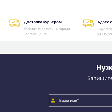
Доставка курьером
Адрес 
бесплатно до всех ТК города
Амурская
Благовещенск
ул.Студе
Нуж
Запишите