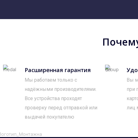
Почему
Расширенная гарантия
Удо
Мы работаем только с
Вы м
надёжными производителями.
при 
Все устройства проходят
карт
проверку перед отправкой или
лиц 
выдачей покупателю