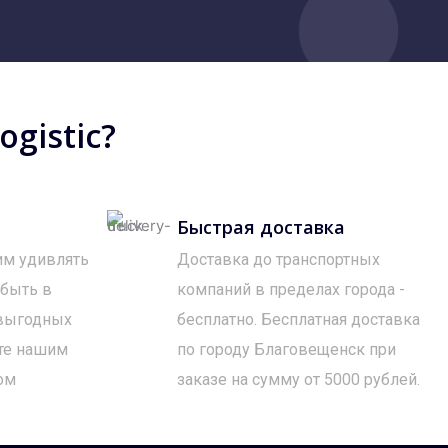
gistic?
Быстрая доставка
им удивлять
Доставка до транспортных
 быть в
компаний в пределах города -
 выгодных
бесплатно. Бесплатная доставка
те нашим
по городу Благовещенск при
ом
заказе на сумму от 5000 рублей.