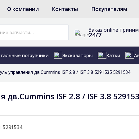
О компании
Контакты
Покупателям
Заказ online прини
24/7
тальные погрузчики
Экскаваторы
Катки
А
ль управления дв.Cummins ISF 2.8 / ISF 3.8 5291535 5291534
в.Cummins ISF 2.8 / ISF 3.8 52915
:
5291534