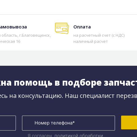
самовывоза
Оплата
 область, г.Благовещенск,
на расчетный счет (с НДС)
нческая 16
наличный расчет
на помощь в подборе запчас
сь на консультацию. Наш специалист перезв
Я согласен
политикой обработки