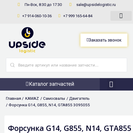
Перейти
Пн-Вск, 8:30 до 17:30
sale@upsidelogistic.ru
к
+7 914-060-10-36
+7 999 165-64-84
содержимому
Заказать звонок
Search
...
Каталог запчастей
Фронтальны
Главная /
KAMAZ
/
Самосвалы
/
Двигатель
/ Форсунка G14, G855, N14, GТА855 3095055
Форсунка G14, G855, N14, GТА855