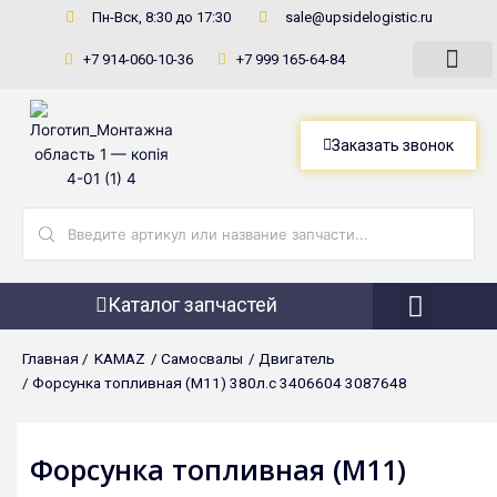
Перейти
Пн-Вск, 8:30 до 17:30
sale@upsidelogistic.ru
к
+7 914-060-10-36
+7 999 165-64-84
содержимому
Заказать звонок
Search
...
Каталог запчастей
Фронтальны
Главная /
KAMAZ
/
Самосвалы
/
Двигатель
/ Форсунка топливная (M11) 380л.с 3406604 3087648
Форсунка топливная (M11)