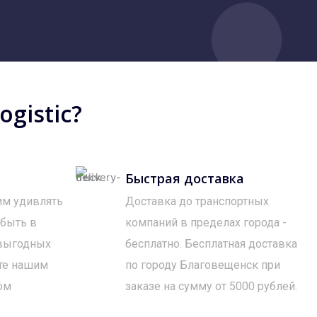
gistic?
Быстрая доставка
им удивлять
Доставка до транспортных
 быть в
компаний в пределах города -
 выгодных
бесплатно. Бесплатная доставка
те нашим
по городу Благовещенск при
ом
заказе на сумму от 5000 рублей.