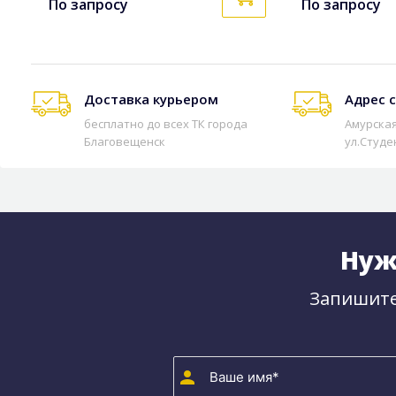
По запросу
По запросу
Доставка курьером
Адрес 
бесплатно до всех ТК города
Амурская
Благовещенск
ул.Студе
Нуж
Запишите