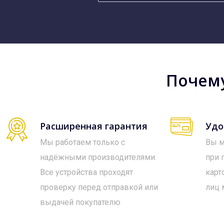
Почему
Расширенная гарантия
Удо
Мы работаем только с
Вы м
надёжными производителями.
при 
Все устройства проходят
карт
проверку перед отправкой или
лиц 
выдачей покупателю