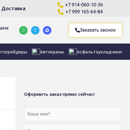
+7 914-060-10-36
Доставка
+7 999 165-64-84
маем
Whatsapp
Telegram-
Заказать звонок
plane
втогрейдеры
Автокраны
Асфальтоукладчики
Оформить заказ прямо сейчас!