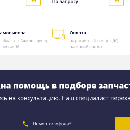
По запросу
самовывоза
Оплата
 область, г.Благовещенск,
на расчетный счет (с НДС)
нческая 16
наличный расчет
на помощь в подборе запчас
сь на консультацию. Наш специалист перезв