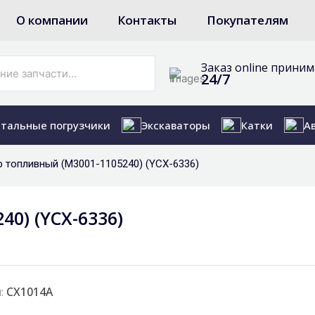
О компании
Контакты
Покупателям
Заказ online прини
24/7
тальные погрузчики
Экскаваторы
Катки
А
р топливный (M3001-1105240) (YCX-6336)
0) (YCX-6336)
:
СХ1014A