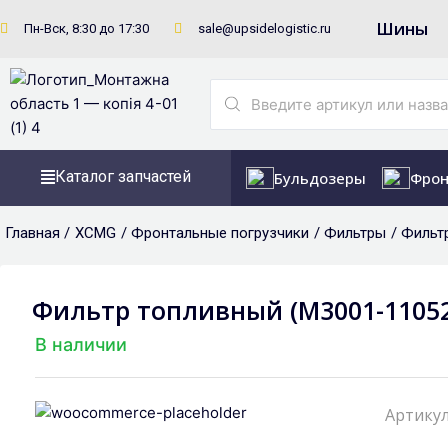
Перейти
Шины
Пн-Вск, 8:30 до 17:30
sale@upsidelogistic.ru
к
содержимому
Search
...
Каталог запчастей
Бульдозеры
Фрон
Главная /
XCMG
/
Фронтальные погрузчики
/
Фильтры
/ Фильт
Фильтр топливный (M3001-110524
В наличии
Артикул