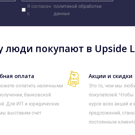
Я согласен
политикой обработки
с
данных
 люди покупают в Upside Lo
бная оплата
Акции и скидки
ожете оплатить наличными
Это то, чем мы люб
получении, банковской
покупателей. Чтобы
ой. Для ИП и юридических
курсе всех акций и
мы выставим счет
предложений, стань
постоянным клиент