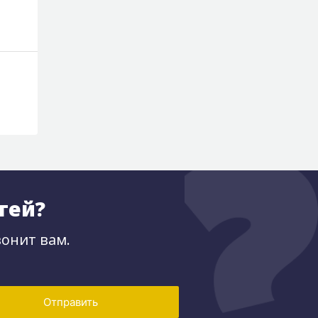
По запросу
По запросу
тей?
онит вам.
Отправить