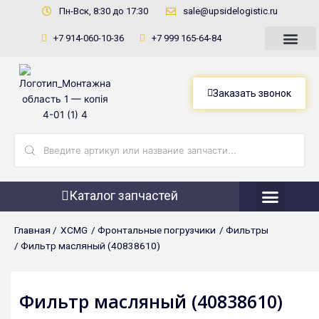
Перейти
Пн-Вск, 8:30 до 17:30
sale@upsidelogistic.ru
к
+7 914-060-10-36
+7 999 165-64-84
содержимому
Заказать звонок
Search
...
Каталог запчастей
Фронтальны
Главная /
XCMG
/
Фронтальные погрузчики
/
Фильтры
/ Фильтр масляный (40838610)
Фильтр масляный (40838610)