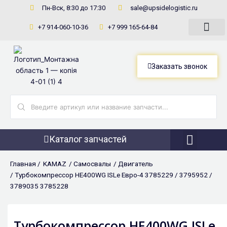
Перейти
Пн-Вск, 8:30 до 17:30
sale@upsidelogistic.ru
к
+7 914-060-10-36
+7 999 165-64-84
содержимому
Заказать звонок
Search
...
Каталог запчастей
Фронтальны
Главная /
KAMAZ
/
Самосвалы
/
Двигатель
/ Турбокомпрессор HE400WG ISLe Евро-4 3785229 / 3795952 /
3789035 3785228
Турбокомпрессор HE400WG ISLe