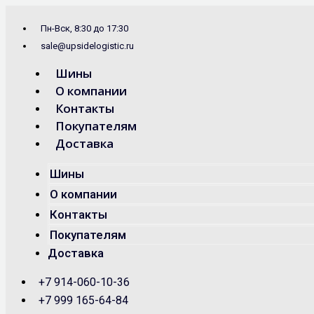
Перейти
Search
к
...
Пн-Вск, 8:30 до 17:30
содержимому
sale@upsidelogistic.ru
Шины
О компании
Контакты
Покупателям
Доставка
Шины
О компании
Контакты
Покупателям
Доставка
+7 914-060-10-36
+7 999 165-64-84