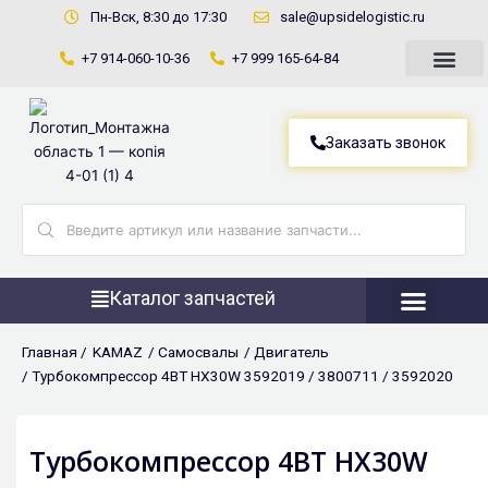
Перейти
Пн-Вск, 8:30 до 17:30
sale@upsidelogistic.ru
к
+7 914-060-10-36
+7 999 165-64-84
содержимому
Заказать звонок
Search
...
Каталог запчастей
Фронтальны
Главная /
KAMAZ
/
Самосвалы
/
Двигатель
/ Турбокомпрессор 4BT HX30W 3592019 / 3800711 / 3592020
Турбокомпрессор 4BT HX30W