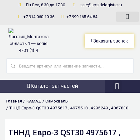
Перейти
Пн-Вск, 8:30 до 17:30
sale@upsidelogistic.ru
к
+7 914-060-10-36
+7 999 165-64-84
содержимому
Заказать звонок
Search
...
Каталог запчастей
Фронтальны
Главная /
KAMAZ
/
Самосвалы
/ ТННД Евро-3 QST30 4975617 , 4975518 , 4295249 , 4067830
ТННД Евро-3 QST30 4975617 ,