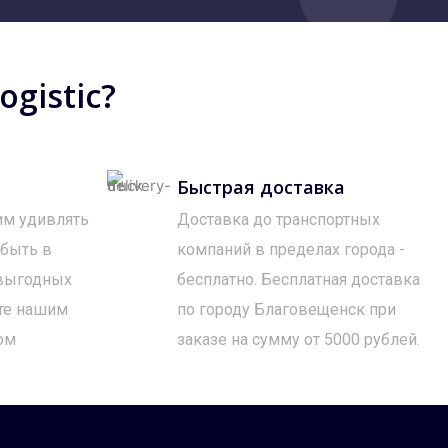
gistic?
Быстрая доставка
им удивлять
Доставка до транспортных
 быть в
компаний в пределах города -
 выгодных
бесплатно. Бесплатная доставка
те нашим
по городу Благовещенск при
ом
заказе на сумму от 5000 рублей.