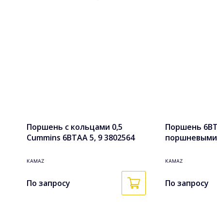
Поршень с кольцами 0,5
Поршень 6BTA
Cummins 6BTAA 5, 9 3802564
поршневыми
кольцами в с
3802927k
KAMAZ
KAMAZ
По запросу
По запросу