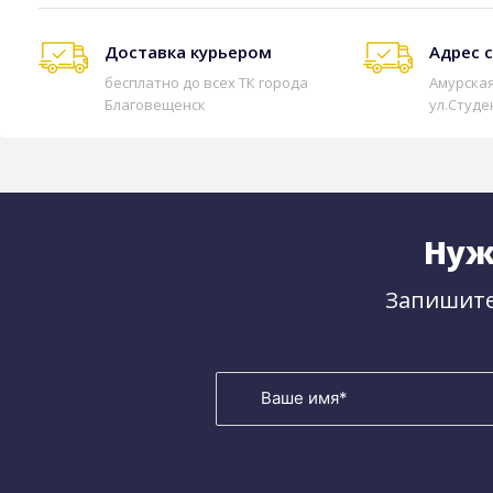
Доставка курьером
Адрес 
бесплатно до всех ТК города
Амурская
Благовещенск
ул.Студе
Нуж
Запишите