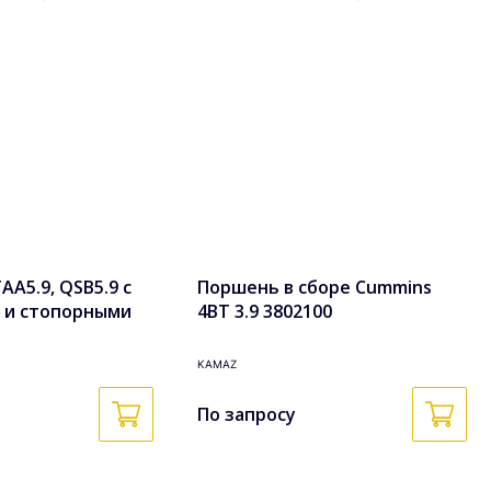
A5.9, QSB5.9 с
Поршень в сборе Cummins
 и стопорными
4BT 3.9 3802100
боре 3948465,
KAMAZ
По запросу