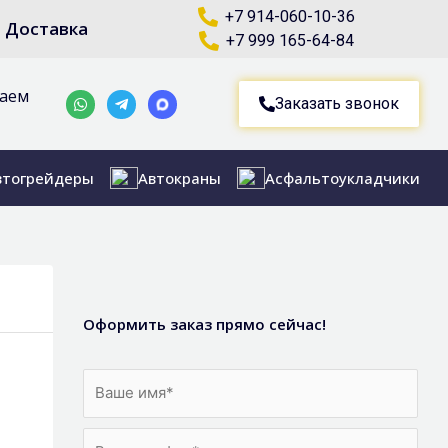
+7 914-060-10-36
Доставка
+7 999 165-64-84
маем
Whatsapp
Telegram-
Заказать звонок
plane
втогрейдеры
Автокраны
Асфальтоукладчики
Оформить заказ прямо сейчас!