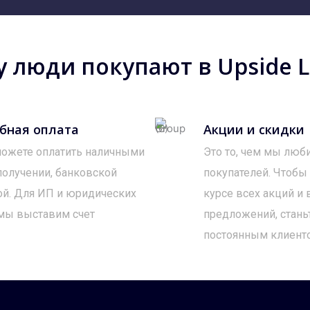
 люди покупают в Upside Lo
бная оплата
Акции и скидки
ожете оплатить наличными
Это то, чем мы люб
получении, банковской
покупателей. Чтобы
ой. Для ИП и юридических
курсе всех акций и
мы выставим счет
предложений, стань
постоянным клиент