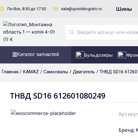
Перейти
Шины
Пн-Вск, 8:30 до 17:30
sale@upsidelogistic.ru
к
содержимому
Search
...
Каталог запчастей
Бульдозеры
Фрон
Главная /
KAMAZ
/
Самосвалы
/
Двигатель
/ ТНВД SD16 61260
ТНВД SD16 612601080249
Артикул
Бренд: