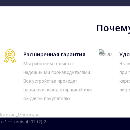
Почему
Расширенная гарантия
Удо
Мы работаем только с
Вы м
надёжными производителями.
при 
Все устройства проходят
карт
проверку перед отправкой или
лиц 
выдачей покупателю