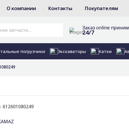
О компании
Контакты
Покупателям
Заказ online прини
24/7
тальные погрузчики
Экскаваторы
Катки
А
1080249
:
612601080249
KAMAZ