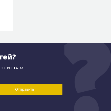
тей?
онит вам.
Отправить