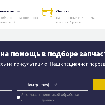
самовывоза
Оплата
 область, г.Благовещенск,
на расчетный счет (с НДС)
нческая 16
наличный расчет
на помощь в подборе запчас
сь на консультацию. Наш специалист перезв
Я согласен
политикой обработки
с
данных